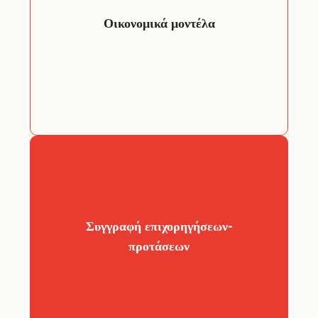
για παράδειγμα:
– Σύνοψη start-up
Οικονομικά μοντέλα
– Συγκέντρωση χρηματοδότησης
– Ανάλυση Break-Even
– Ισολογισμός
– Τιμολόγηση
συγγραφή
Προσφέρουμε τη
προτάσεων επιχορήγησης για
διάφορους οργανισμούς και πρότζεκτ,
Συγγραφή επιχορηγήσεων-
, καθώς και για
τοπικά έως διεθνή
από
προτάσεων
ευρωπαϊκά συστήματα
.
χρηματοδότησης