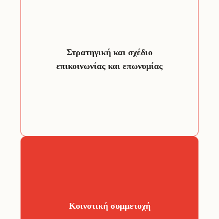
Επεκτείνετε την προβολή σας
διατηρήστε και προσελκύστε νέο
κοινό, φυσικό και ψηφιακό,
Στρατηγική και σχέδιο
προσφέρουμε υπηρεσίες όπως:
επικοινωνίας και επωνυμίας
– Σχέδιο επικοινωνίας
– Χαρτογράφηση κοινού
– Κεντρικά μηνύματα
– Τακτικές μέσων ενημέρωσης
– Branding και οπτικός σχεδιασμός
– Σχέδιο μέσων κοινωνικής δικτύωσης
– Υλικό προώθησης
μακροχρόνιες
και
ισχυρές
Χτίστε
τοπική και εικονική
σχέσεις με την
σας!
κοινότητά
– Σχέδιο συμμετοχής
Κοινοτική συμμετοχή
– Διαβούλευση κοινού