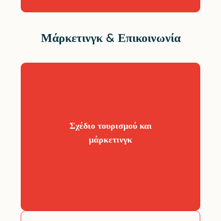
Μάρκετινγκ & Επικοινωνία
Σχέδιο μάρκετινγκ και τουρισμού για
να αξιοποιήσετε την υφιστάμενη
εικόνα σας ή να δημιουργήσετε μια νέα
Σχέδιο τουρισμού και
άποψη:
μάρκετινγκ
– Ανάλυση αγοράς
– Branding και τοποθέτηση
– Ερμηνεία και παρουσίαση