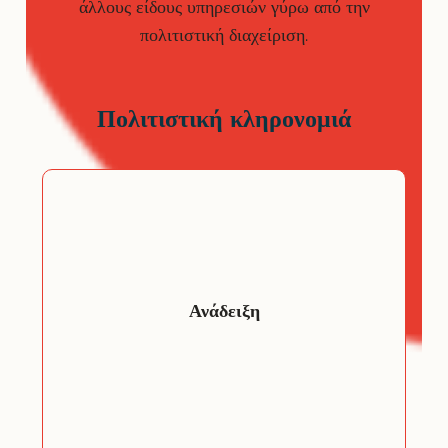
άλλους είδους υπηρεσιών γύρω από την
πολιτιστική διαχείριση.
Πολιτιστική κληρονομιά
Συνεργασία με την τοπική
, τους ενδιαφερόμενους
κοινότητα
φορείς και τις δομές, όπως τα σχολεία
και οι κυβερνητικοί φορείς, χτίζοντας
Ανάδειξη
αμοιβαίας συναντίληψης
μια σχέση
ς. Υλοποίηση
και ευαισθητοποίηση
μέσω:
– Συζητήσεων
– Ερωτηματολόγια