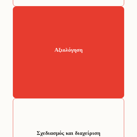
– Συμμετοχική χαρτογράφηση
– Υλικό προώθησης (φυλλάδια,
έγγραφα, δείτε περισσότερα στις
αξιολόγηση της πολιτιστικής
υπηρεσίες επικοινωνίας μας)
Η
εμπίπτει στο στάδιο της
κληρονομιάς
αναγνώρισης της πολιτιστικής
κληρονομιάς για προγραμματισμένες
Αξιολόγηση
δραστηριότητες σε μια έκθεση
αξιολόγησης της πολιτιστικής
κληρονομιάς, η οποία είναι απαραίτητη
αξιολόγηση των συνεπειών
για την
της πολιτιστικής κληρονομιάς, τα
σχέδια συντήρησης και άλλα, τα οποία
επίσης σας παρέχουμε.
Το σχέδιο αποτυπώνει τους χώρους
πολιτιστικής κληρονομιάς-
Σχεδιασμός και διαχείριση
αξιολόγηση με βάση
χρησιμοποιούμε