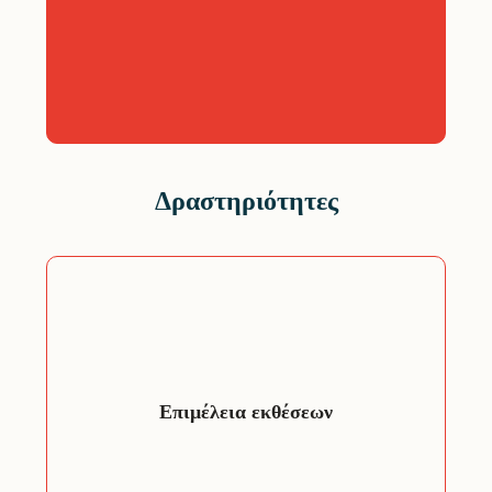
– Ανάλυση αναγκών κοινού
– Σχεδιασμός δραστηριοτήτων
– Εκπαίδευση και ενίσχυση
δεξιοτήτων
Δραστηριότητες
Σχεδιασμός και δημιουργία εκθέσεων,
φυσικής και υβριδικής μορφής, με
διάφορα θεματικά αντικείμενα, όπως
τέχνη, πολιτισμός, ιστορία και πολλά
Επιμέλεια εκθέσεων
άλλα!