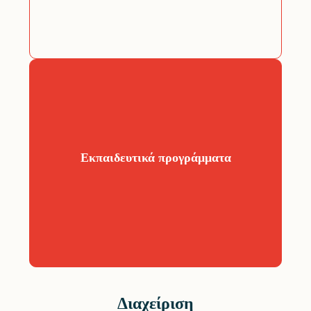
Ιδεολογική σχεδίαση και συν-
δημιουργία εκπαιδευτικών
δραστηριοτήτων, εργαστηρίων και
υλικού για κοινό, μικρούς και
Εκπαιδευτικά προγράμματα
μεγάλους, στο χώρο σας και ψηφιακά!
Διαχείριση